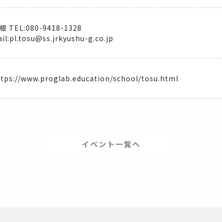
根 TEL:080-9418-1328
il:pl.tosu@ss.jrkyushu-g.co.jp
ttps://www.proglab.education/school/tosu.html
イベント一覧へ