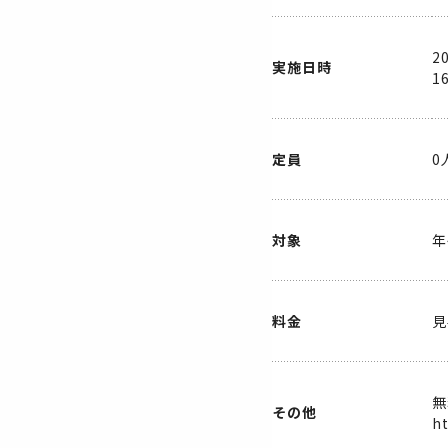
2
実施日時
1
定員
0
対象
年
料金
見
無
その他
h